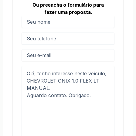
Ou preencha o formulário para
fazer uma proposta.
Nome
(obrigatório)
Nome
Telefone
(obrigatório)
E-
mail
Mensagem