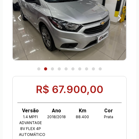
R$ 67.900,00
Versão
Ano
Km
Cor
1.4 MPFI
2018/2018
88.400
Prata
ADVANTAGE
8V FLEX 4P
AUTOMÁTICO