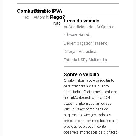
Combustível
Câmbio
IPVA
Pago?
Flex
Automático
Itens do veículo
Não
,
,
Ar Condicionado
Ar Quente
,
Câmera de Ré
,
Desembaçador Traseiro
,
Direção Hidráulica
,
Entrada USB
Multimídia
Sobre o veículo
O valor informado é válido tanto
para compras à vista quanto
financiadas. Facilitamos a entrada
no cartão de crédito em até 24
vezes. Também avaliamos seu
veículo usado como parte do
pagamento. Atenção: todos os
preços podem ser modificados sem
prévio aviso e podem conter
possíveis imprecisões de digitação