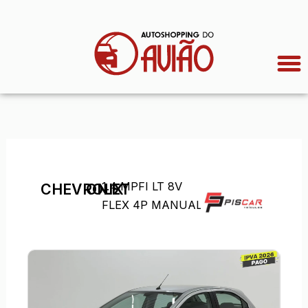
Ir
para
o
conteúdo
1.4 MPFI LT 8V
CHEVROLET
ONIX
FLEX 4P MANUAL