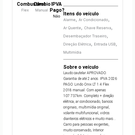
Combustível
Câmbio
IPVA
Pago?
Flex
Manual
Itens do veículo
Não
,
,
Alarme
Ar Condicionado
,
,
Ar Quente
Chave Reserva
,
Desembaçador Traseiro
,
,
Direção Elétrica
Entrada USB
Multimídia
Sobre o veículo
Laudo cautelar APROVADO.
Garantia de até 2 anos. IPVA 2026
PAGO. Lindo Onix LT 1.4 Flex
2018 manual. Com apenas
107.737km. Completo + direção
elétrica, ar condicionado, bancos
originais, multimídia original,
volante multifuncional, vidros
dianteiros elétricos e muito mais...
Carro para pessoas exigentes,
muito conservado, Interior