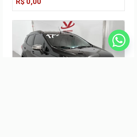
R$ 0,00
FORD ECOSPORT 1.6 FREESTYLE 16V FLEX 4P MANUAL
R$ 67.900,00