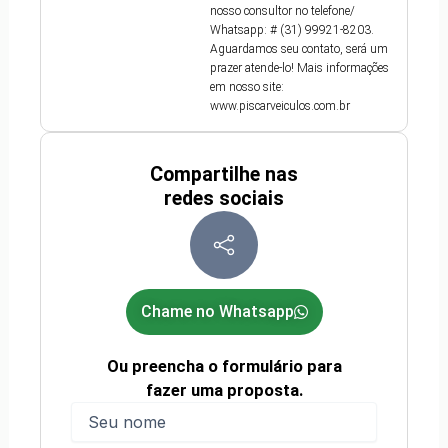
nosso consultor no telefone/
Whatsapp: # (31) 99921-8203.
Aguardamos seu contato, será um
prazer atende-lo! Mais informações
em nosso site:
www.piscarveiculos.com.br
Compartilhe nas
redes sociais
Chame no Whatsapp
Ou preencha o formulário para
fazer uma proposta.
Nome
(obrigatório)
Nome