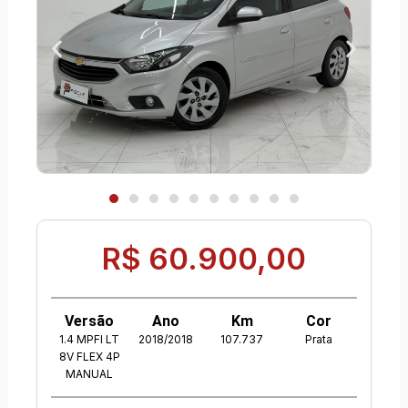
R$ 60.900,00
Versão
Ano
Km
Cor
1.4 MPFI LT
2018/2018
107.737
Prata
8V FLEX 4P
MANUAL