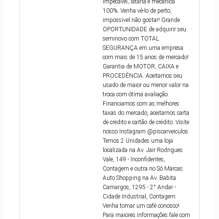
impecável, lataria e mecânica
100%. Venha vê-lo de perto,
impossível não gostar! Grande
OPORTUNIDADE de adquirir seu
seminovo com TOTAL
SEGURANÇA em uma empresa
com mais de 15 anos de mercado!
Garantia de MOTOR, CAIXA e
PROCEDÊNCIA. Aceitamos seu
usado de maior ou menor valor na
troca com ótima avaliação.
Financiamos com as melhores
taxas do mercado, aceitamos carta
de credito e cartão de crédito. Visite
nosso Instagram @piscarveiculos.
Temos 2 Unidades uma loja
localizada na Av. Jair Rodrigues
Vale, 149 - Inconfidentes,
Contagem e outra no Só Marcas
Auto Shopping na Av. Babita
Camargos, 1295 - 2° Andar -
Cidade Industrial, Contagem.
Venha tomar um café conosco!
Para maiores informações fale com