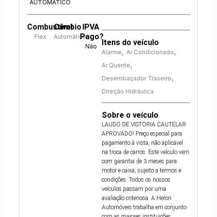
AUTOMÁTICO
Combustível
Câmbio
IPVA
Pago?
Flex
Automático
Itens do veículo
Não
,
,
Alarme
Ar Condicionado
,
Ar Quente
,
Desembaçador Traseiro
Direção Hidráulica
Sobre o veículo
LAUDO DE VISTORIA CAUTELAR
APROVADO! Preço especial para
pagamento à vista, não aplicável
na troca de carros. Este veículo vem
com garantia de 3 meses para
motor e caixa, sujeito a termos e
condições. Todos os nossos
veículos passam por uma
avaliação criteriosa. A Heron
Automóveis trabalha em conjunto
com as maiores instituições