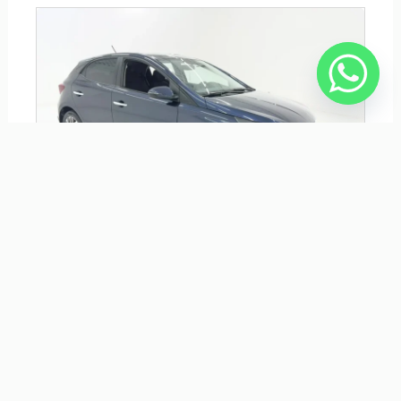
HYUNDAI HB20S 1.0 12V FLEX LIMITED PLUS MANUAL
R$ 77.990,00
CHEVROLET EQUINOX 1.5 16V TURBO GASOLINA RS
AUTOMÁTICO