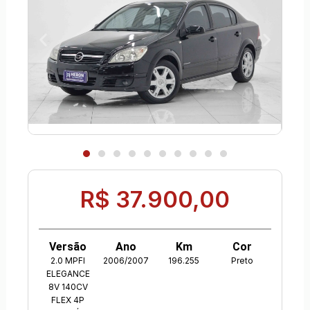
R$ 37.900,00
Versão
Ano
Km
Cor
2.0 MPFI
2006/2007
196.255
Preto
ELEGANCE
8V 140CV
FLEX 4P