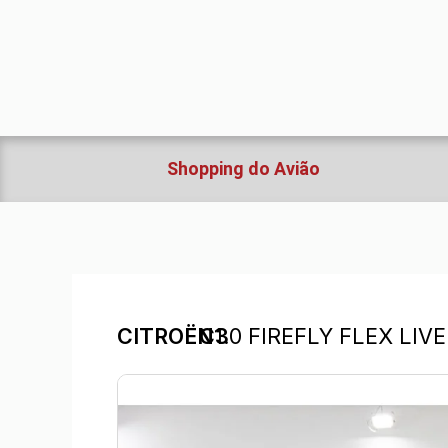
Ir
para
o
conteúdo
Shopping do Avião
CITROËN
C3
1.0 FIREFLY FLEX LI