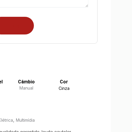
el
Câmbio
Cor
Manual
Cinza
,
létrica
Multimídia