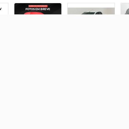
V
FIAT IDEA 1.6 MPI ESSENCE
RENAULT LOGAN 1.6 16V
FO
16V FLEX 4P
SCE FLEX EXPRESSION
FRE
AUTOMATIZADO
MANUAL
MA
R$ 43.900,00
R$ 39.900,00
R
KIA CERATO 1.6 SX3 16V
CHEVROLET ONIX 1.0 FLEX
L
GASOLINA 4P
PLUS LT MANUAL
AUTOMÁTICO