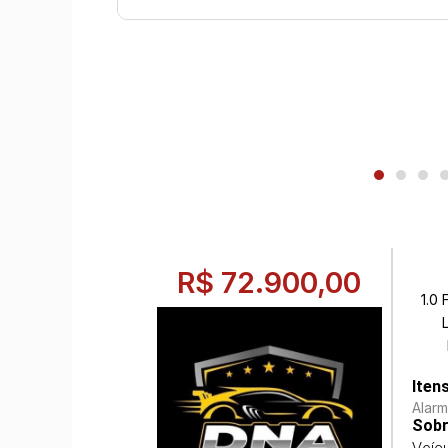
R$ 72.900,00
1.0
Iten
Alar
Sobr