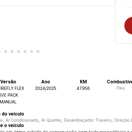
Versão
Ano
KM
Combustív
Flex
 FIREFLY FLEX
2024/2025
47.956
LIVE PACK
MANUAL
s do veículo
,
,
,
,
me
Ar Condicionado
Ar Quente
Desembaçador Traseiro
Direção E
e o veículo