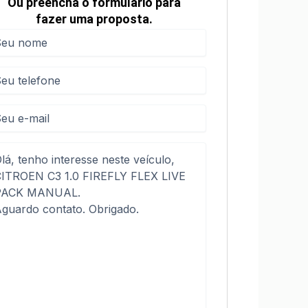
Ou preencha o formulário para
fazer uma proposta.
me
me
(obrigatório)
efone
(obrigatório)
sagem