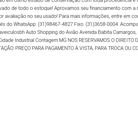
ulo em ótimo estado de conservação com toda procedência e qu
vado de todo o estoque! Aprovamos seu financiamento com a 
or avaliação no seu usado! Para mais informações, entre em c
vés do WhatsApp: (31)98467-4827 Fixo: (31)3658-0004. Acompa
veiculosbh Auto Shopping do Avião Avenida Babita Camargos, 1
Cidade Industrial Contagem MG NOS RESERVAMOS O DIREITO
TAÇÃO. PREÇO PARA PAGAMENTO À VISTA, PARA TROCA OU 