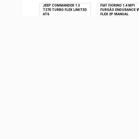
JEEP COMMANDER 1.3
FIAT FIORINO 1.4 MPI
T270 TURBO FLEX LIMITED
FURGÃO ENDURANCE 8
AT6
FLEX 2P MANUAL
R$ 0,00
R$ 0,00
VOLKSWAGEN VIRTUS 1.0
12V 200 TSI COMFORTLINE
FLEX AUTOMÁTICO
R$ 0,00
FIAT PALIO 1.3 MPI FIRE
ELX 8V FLEX 4P MANUA