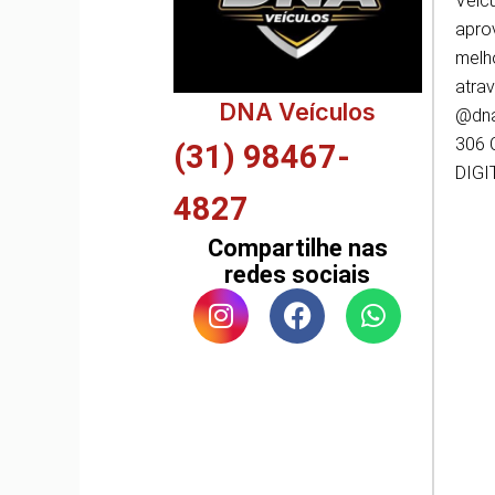
Veíc
apro
melh
atra
DNA Veículos
@dna
306 
(31) 98467-
DIGI
4827
Compartilhe nas
redes sociais
I
F
W
n
a
h
s
c
a
t
e
t
a
b
s
g
o
a
r
o
p
a
k
p