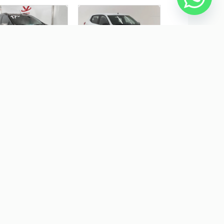
RD ECOSPORT 1.6
RENAULT KWID 1.0 12V
ESTYLE 16V FLEX 4P
SCE FLEX ZEN MANUAL
NUAL
$ 67.900,00
R$ 50.900,00