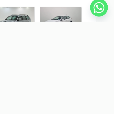
TSUBISHI PAJERO
CHEVROLET ONIX 1.0 FLEX
RT 3.5 HPE 4X4 V6 24V
LT MANUAL
SOLINA 4P
TOMÁTICO
$ 59.900,00
R$ 72.990,00