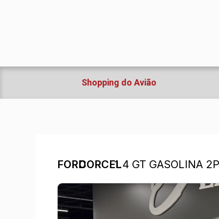
Ir
para
o
conteúdo
Shopping do Avião
FORD
CORCEL
1.4 GT GASOLINA 