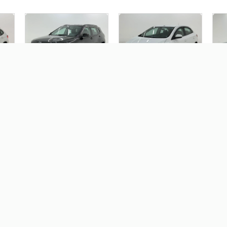
JEEP COMPASS 2.0 16V
CHEVROLET ONIX 1.4 MPFI
MI
P
FLEX LONGITUDE
LT 8V FLEX 4P MANUAL
SPO
AUTOMÁTICO
GA
AU
R$ 99.900,00
R$ 65.900,00
R
FIAT CRONOS 1.0 FIREFLY
FLEX DRIVE MANUAL
R$ 0,00
LEX
FORD ECOSPORT 1.6
FREESTYLE 16V FLEX 4P
MANUAL