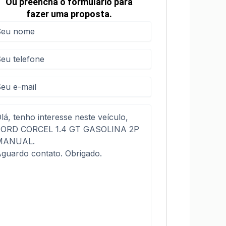
Ou preencha o formulário para
fazer uma proposta.
me
me
(obrigatório)
efone
(obrigatório)
sagem