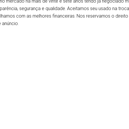
 no mercado há mais de vinte e sete anos tendo já negociado 
sparência, segurança e qualidade. Aceitamos seu usado na tro
lhamos com as melhores financeiras. Nos reservamos o direito d
 anúncio.