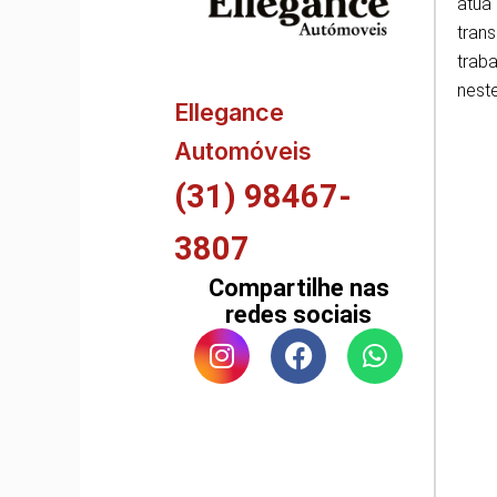
atua
tran
traba
neste
Ellegance
Automóveis
(31) 98467-
3807
Compartilhe nas
redes sociais
I
F
W
n
a
h
s
c
a
t
e
t
a
b
s
g
o
a