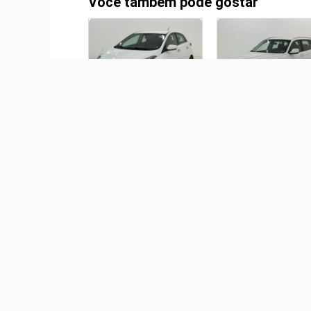
Você também pode gostar
HYUNDAI HB20 1.6
BMW X1 2.0 16V TURBO
PREMIUM 16V FLEX 4P
GASOLINA SDRIVE20I 4
AUTOMÁTICO
AUTOMÁTICO
R$ 65.900,00
R$ 65.900,00
HYUNDAI HB20 1.0 12V
FLEX COMFORT PLUS
MANUAL
R$ 0,00
HONDA HR-V 1.8 16V F
EX 4P AUTOMÁTICO