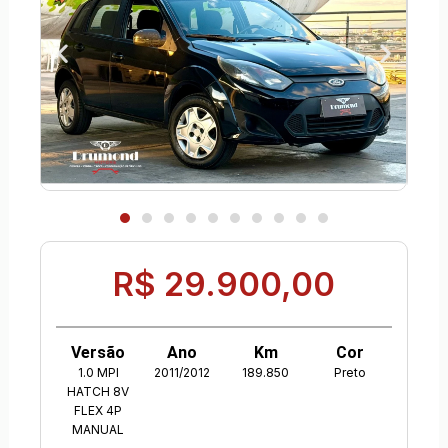
R$ 29.900,00
Versão
Ano
Km
Cor
1.0 MPI
2011/2012
189.850
Preto
HATCH 8V
FLEX 4P
MANUAL