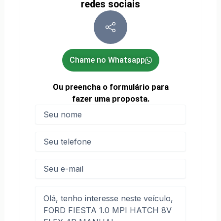
redes sociais
Chame no Whatsapp
Ou preencha o formulário para
fazer uma proposta.
Nome
(obrigatório)
Nome
Telefone
(obrigatório)
E-
mail
Mensagem