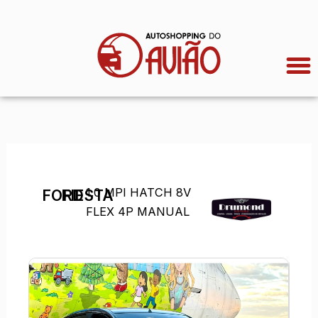
Ir
para
o
conteúdo
1.0 MPI HATCH 8V
FORD
FIESTA
FLEX 4P MANUAL