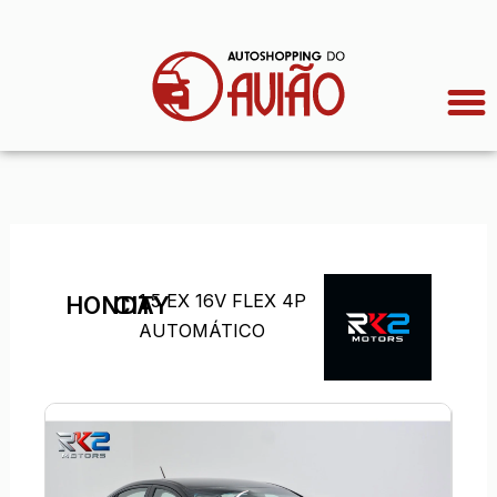
Ir
para
o
conteúdo
1.5 EX 16V FLEX 4P
HONDA
CITY
AUTOMÁTICO