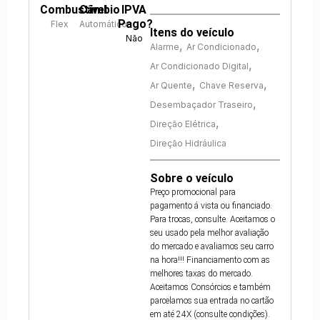
Combustível
Câmbio
IPVA
Pago?
Flex
Automático
Itens do veículo
Não
,
,
Alarme
Ar Condicionado
,
Ar Condicionado Digital
,
,
Ar Quente
Chave Reserva
,
Desembaçador Traseiro
,
Direção Elétrica
Direção Hidráulica
Sobre o veículo
Preço promocional para
pagamento á vista ou financiado.
Para trocas, consulte. Aceitamos o
seu usado pela melhor avaliação
do mercado e avaliamos seu carro
na hora!!! Financiamento com as
melhores taxas do mercado.
Aceitamos Consórcios e também
parcelamos sua entrada no cartão
em até 24X (consulte condições).