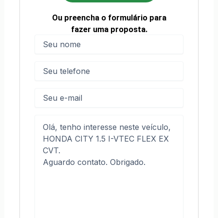
Ou preencha o formulário para
fazer uma proposta.
Nome
(obrigatório)
Nome
Telefone
(obrigatório)
E-
mail
Mensagem