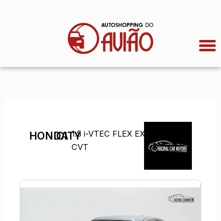
Ir
para
o
conteúdo
1.5 i-VTEC FLEX EX
HONDA
CITY
CVT