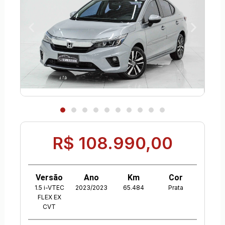
R$ 108.990,00
Versão
Ano
Km
Cor
1.5 i-VTEC
2023/2023
65.484
Prata
FLEX EX
CVT