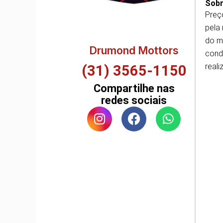
Sobr
Preç
pela
do m
Drumond Mottors
cond
reali
(31) 3565-1150
Compartilhe nas
redes sociais
I
F
W
n
a
h
s
c
a
t
e
t
a
b
s
g
o
a
r
o
p
a
k
p
m