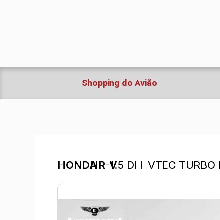
Ir
para
o
conteúdo
Shopping do Avião
HONDA
HR-V
1.5 DI I-VTEC TURB