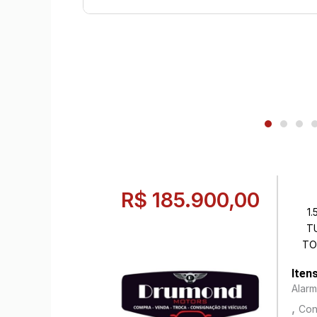
R$ 185.900,00
1.
T
TO
Iten
Alar
,
Con