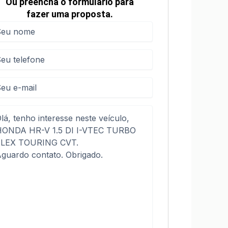
Ou preencha o formulário para
fazer uma proposta.
me
me
(obrigatório)
efone
(obrigatório)
sagem