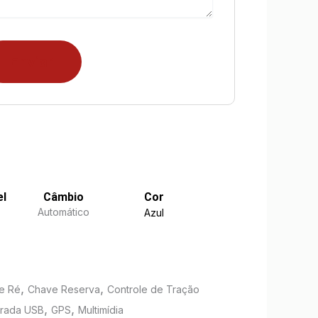
el
Câmbio
Cor
Automático
Azul
,
,
e Ré
Chave Reserva
Controle de Tração
,
,
trada USB
GPS
Multimídia