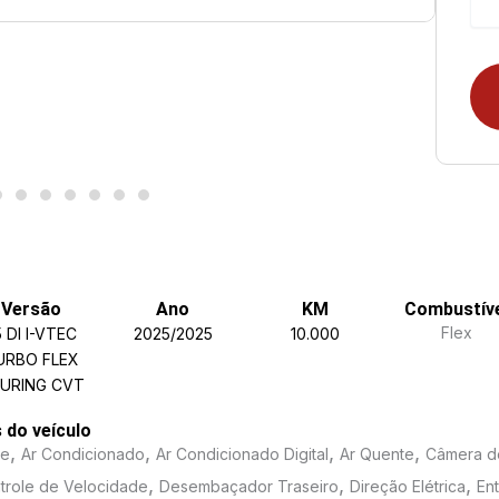
Versão
Ano
KM
Combustív
Flex
5 DI I-VTEC
2025/2025
10.000
URBO FLEX
URING CVT
s do veículo
,
,
,
,
me
Ar Condicionado
Ar Condicionado Digital
Ar Quente
Câmera d
,
,
,
trole de Velocidade
Desembaçador Traseiro
Direção Elétrica
En