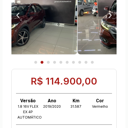
R$ 114.900,00
Versão
Ano
Km
Cor
1.8 16V FLEX
2019/2020
31.587
Vermelho
EX 4P
AUTOMÁTICO