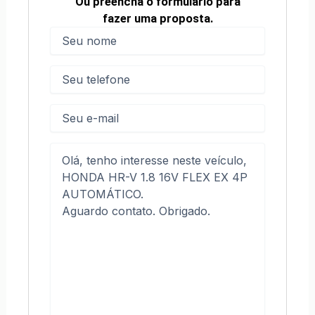
Ou preencha o formulário para
fazer uma proposta.
Nome
(obrigatório)
Nome
Telefone
(obrigatório)
E-
mail
Mensagem