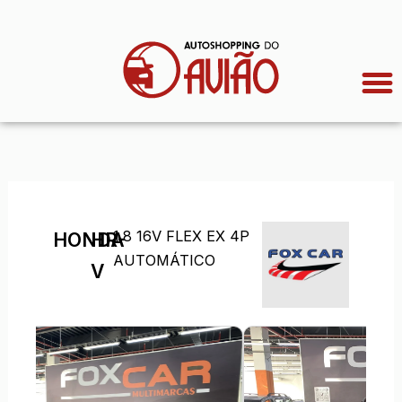
Ir
para
o
conteúdo
1.8 16V FLEX EX 4P
HONDA
HR-
AUTOMÁTICO
V