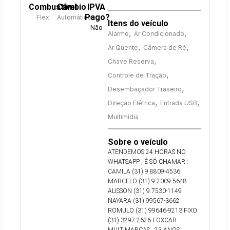
Combustível
Câmbio
IPVA
Pago?
Flex
Automático
Itens do veículo
Não
,
,
Alarme
Ar Condicionado
,
,
Ar Quente
Câmera de Ré
,
Chave Reserva
,
Controle de Tração
,
Desembaçador Traseiro
,
,
Direção Elétrica
Entrada USB
Multimídia
Sobre o veículo
ATENDEMOS 24 HORAS NO
WHATSAPP , É SÓ CHAMAR :
CAMILA (31) 9 8809-4536
MARCELO (31) 9 2009-5648
ALISSON (31) 9 7530-1149
NAYARA (31) 99567-3662
ROMULO (31) 99646-9213 FIXO
(31) 3297-2626 FOXCAR