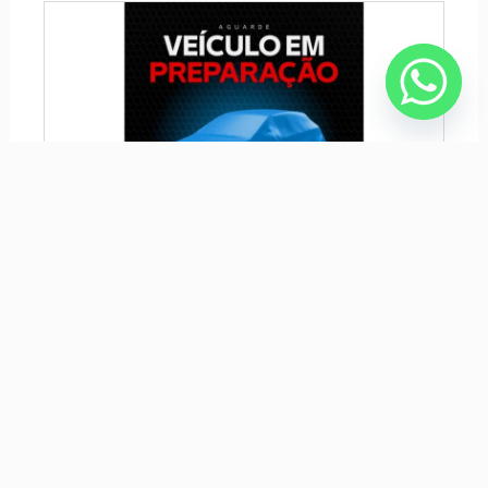
HYUNDAI HB20 1.6 COMFORT 16V FLEX 4P MANUAL
R$ 59.900,00