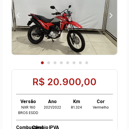
R$ 20.900,00
Versão
Ano
Km
Cor
NXR 160
2021/2022
81.324
Vermelho
BROS ESDD
Combustível
Câmbio
IPVA