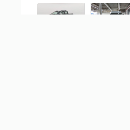
CHEVROLET S10 2.8 16V
FIAT FIORINO 1.4 MPI
TURBO DIESEL LTZ CD 4X4
FURGÃO ENDURANCE 8
AUTOMÁTICO
FLEX 2P MANUAL
R$ 265.590,00
R$ 103.590,0
VOLKSWAGEN T-CROSS
CHEVROLET TRACKER 1
1.4 250 TSI TOTAL FLEX
TURBO FLEX AUTOMÁT
HIGHLINE AUTOMÁTICO