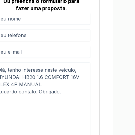
Ou preencha o formulário para
fazer uma proposta.
me
me
(obrigatório)
efone
(obrigatório)
sagem