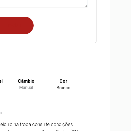
el
Câmbio
Cor
Manual
Branco
a
eículo na troca consulte condições.