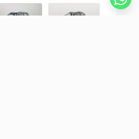
P RENEGADE 1.3 T270
FIAT PULSE 1.0 TURBO 200
RBO FLEX LONGITUDE
HYBRID AUDACE CVT
6
$ 127.290,00
R$ 110.790,00