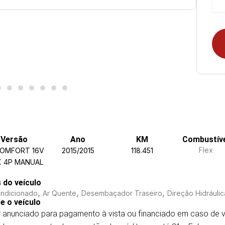
Versão
Ano
KM
Combustív
Flex
COMFORT 16V
2015/2015
118.451
X 4P MANUAL
s do veículo
,
,
,
ondicionado
Ar Quente
Desembaçador Traseiro
Direção Hidráulic
e o veículo
r anunciado para pagamento à vista ou financiado em caso de v