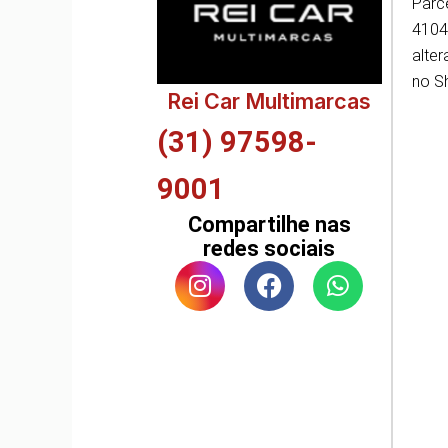
Parc
4104
alter
no S
Rei Car Multimarcas
(31) 97598-
9001
Compartilhe nas
redes sociais
I
F
W
n
a
h
s
c
a
t
e
t
a
b
s
g
o
a
r
o
p
a
k
p