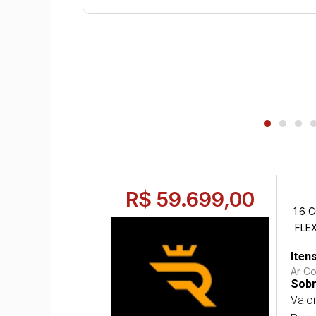
R$ 59.699,00
1.6 
FLE
Iten
Ar C
Sobr
Valo