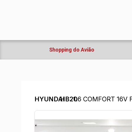
Ir
para
o
conteúdo
Shopping do Avião
HYUNDAI
HB20
1.6 COMFORT 16V