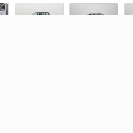
FIAT MOBI 1.0 EVO FLEX
NISSAN KICKS 1.0 TURBO
JEE
V
LIKE. MANUAL
FLEX ADVANCE DCT
TU
AT
0
R$ 65.690,00
R$ 157.390,00
R
.0
JEEP RENEGADE 1.3 T270
VOLKSWAGEN POLO 1.0
ICO
TURBO FLEX LONGITUDE
170 TSI COMFORTLINE
AT6
AUTOMÁTICO