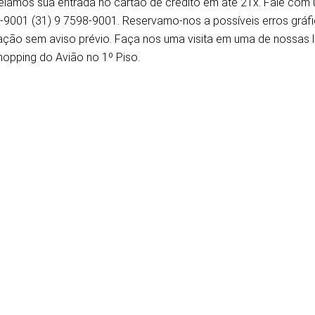
elamos sua entrada no cartão de crédito em até 21x. Fale com 
-9001 (31) 9 7598-9001. Reservamo-nos a possíveis erros gráfic
ação sem aviso prévio. Faça nos uma visita em uma de nossas lo
hopping do Avião no 1º Piso.