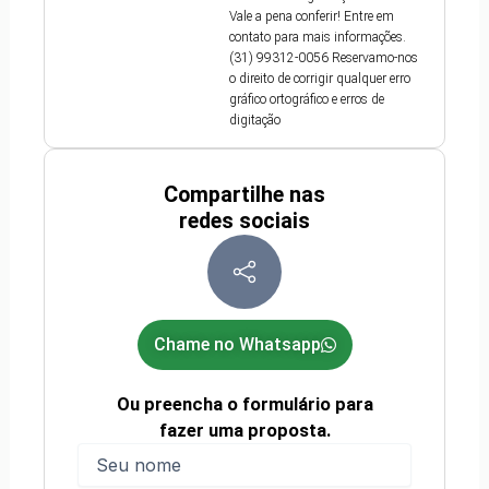
Vale a pena conferir! Entre em
contato para mais informações.
(31) 99312-0056 Reservamo-nos
o direito de corrigir qualquer erro
gráfico ortográfico e erros de
digitação
Compartilhe nas
redes sociais
Chame no Whatsapp
Ou preencha o formulário para
fazer uma proposta.
Nome
(obrigatório)
Nome