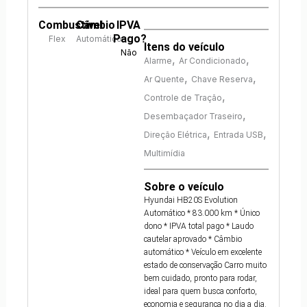
Combustível
Câmbio
IPVA
Pago?
Flex
Automático
Itens do veículo
Não
,
,
Alarme
Ar Condicionado
,
,
Ar Quente
Chave Reserva
,
Controle de Tração
,
Desembaçador Traseiro
,
,
Direção Elétrica
Entrada USB
Multimídia
Sobre o veículo
Hyundai HB20S Evolution
Automático * 83.000 km * Único
dono * IPVA total pago * Laudo
cautelar aprovado * Câmbio
automático * Veículo em excelente
estado de conservação Carro muito
bem cuidado, pronto para rodar,
ideal para quem busca conforto,
economia e segurança no dia a dia.