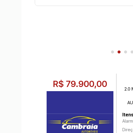
R$ 79.900,00
2.0 
AU
Iten
Alar
Direç