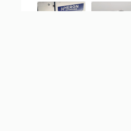
FIAT MOBI 1.0 EVO FLEX
VOLKSWAGEN POLO 1.0
TREKKING MANUAL
MPI TRACK MANUAL
R$ 59.900,00
R$ 84.290,00
FIAT ARGO 1.0 FIREFLY
FIAT ARGO 1.0 FIREFLY
FLEX DRIVE MANUAL
FLEX MANUAL