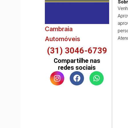
Sobr
Venh
Apro
aprov
Cambraia
perso
Automóveis
Atend
(31) 3046-6739
Compartilhe nas
redes sociais
I
F
W
n
a
h
s
c
a
t
e
t
a
b
s
g
o
a
r
o
p
a
k
p