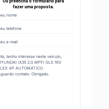
Ou preencha o formulário para
fazer uma proposta.
me
me
(obrigatório)
efone
(obrigatório)
sagem