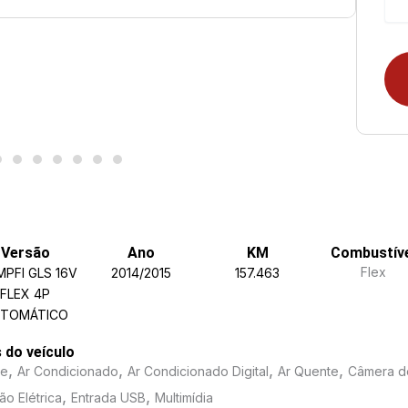
Versão
Ano
KM
Combustív
Flex
MPFI GLS 16V
2014/2015
157.463
FLEX 4P
TOMÁTICO
s do veículo
,
,
,
,
me
Ar Condicionado
Ar Condicionado Digital
Ar Quente
Câmera d
,
,
ão Elétrica
Entrada USB
Multimídia