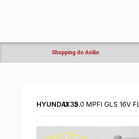
Ir
para
o
conteúdo
Shopping do Avião
HYUNDAI
IX35
2.0 MPFI GLS 16V 