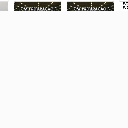
FIA
FL
R
FIAT PALIO 1.8 MPI
CHEVROLET ONIX 1.4 MPFI
ADVENTURE WEEKEND 16V
LTZ 8V FLEX 4P MANUAL
FLEX 4P MANUAL
R$ 45.900,00
R$ 49.900,00
HYUNDAI HB20 1.0 12V
FLEX COMFORT PLUS
MANUAL
R$ 0,00
HONDA ZR-V 2.0 I-VTEC
GASOLINA TOURING CVT