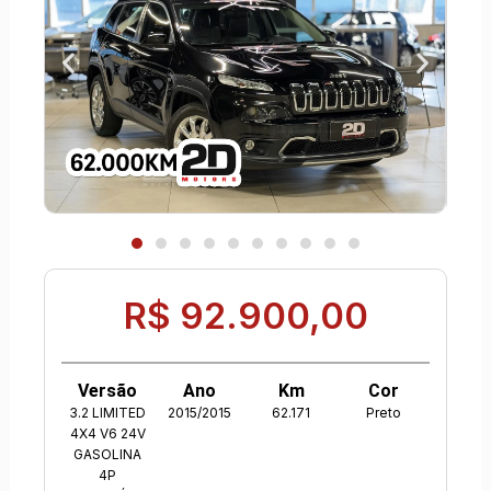
R$ 92.900,00
Versão
Ano
Km
Cor
3.2 LIMITED
2015/2015
62.171
Preto
4X4 V6 24V
GASOLINA
4P