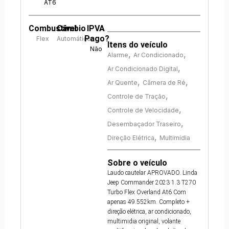
AT6
Combustível
Câmbio
IPVA
Pago?
Flex
Automático
Itens do veículo
Não
,
,
Alarme
Ar Condicionado
,
Ar Condicionado Digital
,
,
Ar Quente
Câmera de Ré
,
Controle de Tração
,
Controle de Velocidade
,
Desembaçador Traseiro
,
Direção Elétrica
Multimídia
Sobre o veículo
Laudo cautelar APROVADO. Linda
Jeep Commander 2023 1.3 T270
Turbo Flex Overland At6 Com
apenas 49.552km. Completo +
direção elétrica, ar condicionado,
multimidia original, volante