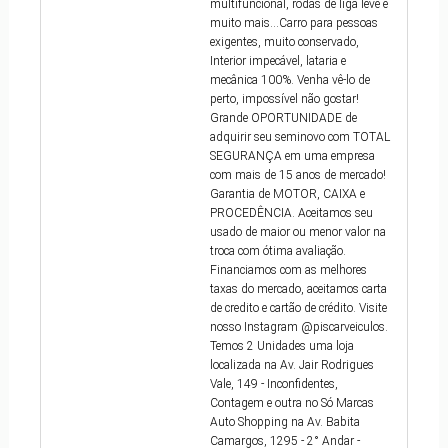
multifuncional, rodas de liga leve e
muito mais...Carro para pessoas
exigentes, muito conservado,
Interior impecável, lataria e
mecânica 100%. Venha vê-lo de
perto, impossível não gostar!
Grande OPORTUNIDADE de
adquirir seu seminovo com TOTAL
SEGURANÇA em uma empresa
com mais de 15 anos de mercado!
Garantia de MOTOR, CAIXA e
PROCEDÊNCIA. Aceitamos seu
usado de maior ou menor valor na
troca com ótima avaliação.
Financiamos com as melhores
taxas do mercado, aceitamos carta
de credito e cartão de crédito. Visite
nosso Instagram @piscarveiculos.
Temos 2 Unidades uma loja
localizada na Av. Jair Rodrigues
Vale, 149 - Inconfidentes,
Contagem e outra no Só Marcas
Auto Shopping na Av. Babita
Camargos, 1295 - 2° Andar -