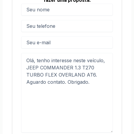
fazer uma proposta.
Nome
(obrigatório)
Nome
Telefone
(obrigatório)
E-
mail
Mensagem