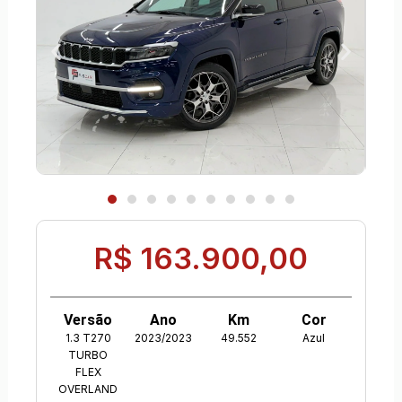
R$ 163.900,00
Versão
Ano
Km
Cor
1.3 T270
2023/2023
49.552
Azul
TURBO
FLEX
OVERLAND