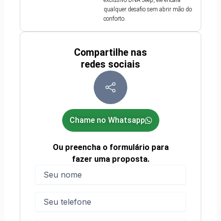
exclusivo DNA Jeep, ele encara
qualquer desafio sem abrir mão do
conforto.
Compartilhe nas
redes sociais
Chame no Whatsapp
Ou preencha o formulário para
fazer uma proposta.
Nome
(obrigatório)
Nome
Telefone
(obrigatório)