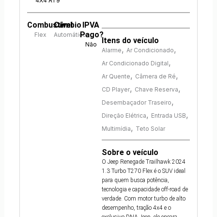
4X4 AT9
Combustível
Câmbio
IPVA
Pago?
Flex
Automático
Itens do veículo
Não
,
,
Alarme
Ar Condicionado
,
Ar Condicionado Digital
,
,
Ar Quente
Câmera de Ré
,
,
CD Player
Chave Reserva
,
Desembaçador Traseiro
,
,
Direção Elétrica
Entrada USB
,
Multimídia
Teto Solar
Sobre o veículo
O Jeep Renegade Trailhawk 2024
1.3 Turbo T270 Flex é o SUV ideal
para quem busca potência,
tecnologia e capacidade off-road de
verdade. Com motor turbo de alto
desempenho, tração 4x4 e o