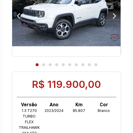
R$ 119.900,00
Versão
Ano
Km
Cor
1.3 T270
2023/2024
85.807
Branco
TURBO
FLEX
TRAILHAWK