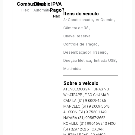
Combustível
Câmbio
IPVA
Pago?
Flex
Automático
Itens do veículo
Não
,
,
Ar Condicionado
Ar Quente
,
Câmera de Ré
,
Chave Reserva
,
Controle de Tração
,
Desembaçador Traseiro
,
,
Direção Elétrica
Entrada USB
Multimídia
Sobre o veículo
ATENDEMOS 24 HORAS NO
WHATSAPP , É SÓ CHAMAR :
CAMILA (31) 9 8809-4536
MARCELO (31) 9 2009-5648
ALISSON (31) 9 7530-1149
NAYARA (31) 99567-3662
ROMULO (31) 99646-9213 FIXO
(31) 3297-2626 FOXCAR