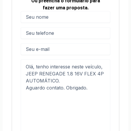
Ou preencha o formulário para
fazer uma proposta.
Nome
(obrigatório)
Nome
Telefone
(obrigatório)
E-
mail
Mensagem