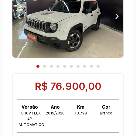
R$ 76.900,00
Versão
Ano
Km
Cor
1.8 16V FLEX
2019/2020
78.798
Branco
4P
AUTOMÁTICO