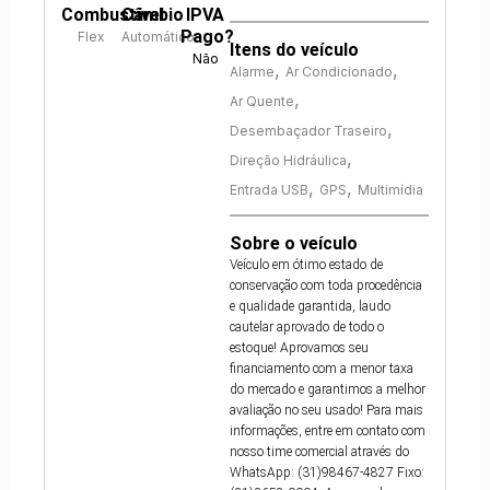
Combustível
Câmbio
IPVA
Pago?
Flex
Automático
Itens do veículo
Não
,
,
Alarme
Ar Condicionado
,
Ar Quente
,
Desembaçador Traseiro
,
Direção Hidráulica
,
,
Entrada USB
GPS
Multimídia
Sobre o veículo
Veículo em ótimo estado de
conservação com toda procedência
e qualidade garantida, laudo
cautelar aprovado de todo o
estoque! Aprovamos seu
financiamento com a menor taxa
do mercado e garantimos a melhor
avaliação no seu usado! Para mais
informações, entre em contato com
nosso time comercial através do
WhatsApp: (31)98467-4827 Fixo: