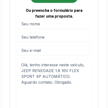
Ou preencha o formulário para
fazer uma proposta.
Nome
(obrigatório)
Nome
Telefone
(obrigatório)
E-
mail
Mensagem