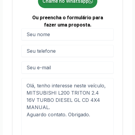
Chame no Whatsapp
Ou preencha o formulário para
fazer uma proposta.
Nome
(obrigatório)
Nome
Telefone
(obrigatório)
E-
mail
Mensagem