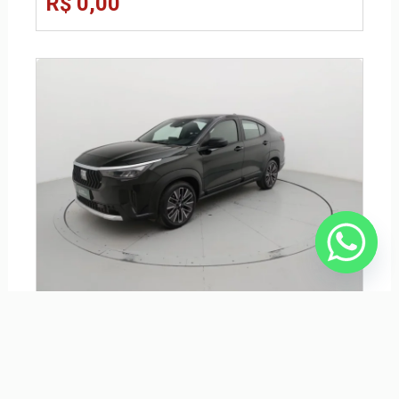
R$ 0,00
FIAT FASTBACK 1.0 TURBO 200 HYBRID AUDACE CVT
R$ 128.090,00