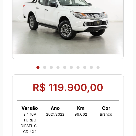
R$ 119.900,00
Versão
Ano
Km
Cor
2.4 16V
2021/2022
96.662
Branco
TURBO
DIESEL GL
CD 4X4