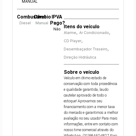
MANUAL
Combustível
Câmbio
IPVA
Pago?
Diesel
Manual
Itens do veículo
Não
,
,
Alarme
Ar Condicionado
,
CD Player
,
Desembaçador Traseiro
Direção Hidráulica
Sobre o veículo
Veículo em ótimo estado de
conservação com toda procedência
e qualidade garantida, laudo
cautelar aprovado de todo o
estoque! Aprovamos seu
financiamento com a menor taxa
do mercado e garantimos a melhor
avaliação no seu usado! Para mais
informações, entre em contato com
nosso time comercial através do
WhatsApp: (31)98467-4827 Fixo: