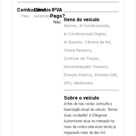
Combustível
Câmbio
IPVA
Pago?
Flex
Automático
Itens do veículo
Não
,
,
Alarme
Ar Condicionado
,
Ar Condicionado Digital
,
,
Ar Quente
Câmera de Ré
,
Chave Reserva
,
Controle de Tração
,
Desembaçador Traseiro
,
,
Direção Elétrica
Entrada USB
,
GPS
Multimídia
Sobre o veículo
Antes de nos visitar, consulte a
localização atual do veículo. Temos
duas unidades! A Ellegance
Automóveis atua no mercado há
mais de vinte e sete anos tendo já
negociado mais de dez mil