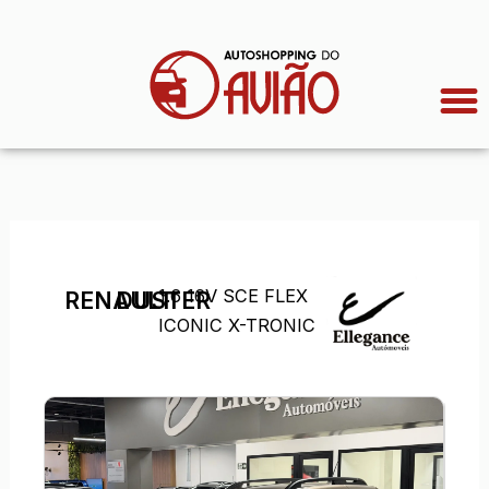
Ir
para
o
conteúdo
1.6 16V SCE FLEX
RENAULT
DUSTER
ICONIC X-TRONIC