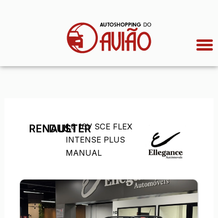
Ir
para
o
conteúdo
1.6 16V SCE FLEX
RENAULT
DUSTER
INTENSE PLUS
MANUAL