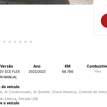
Versão
Ano
KM
Combustív
Flex
12V SCE FLEX
2022/2023
68.786
EN MANUAL
s do veículo
,
,
,
,
me
Ar Condicionado
Ar Quente
Chave Reserva
Controle de Velo
,
ão Elétrica
Entrada USB
e o veículo