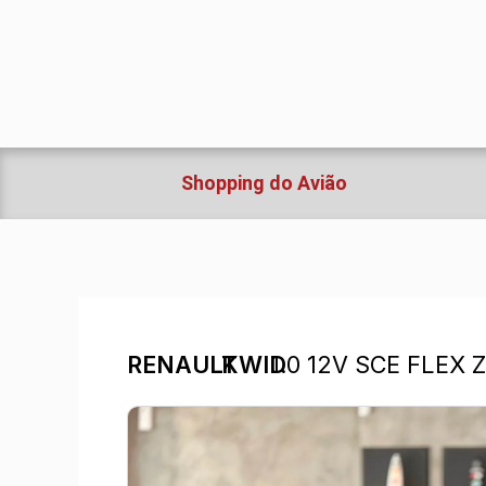
Ir
para
o
conteúdo
Shopping do Avião
RENAULT
KWID
1.0 12V SCE FLEX