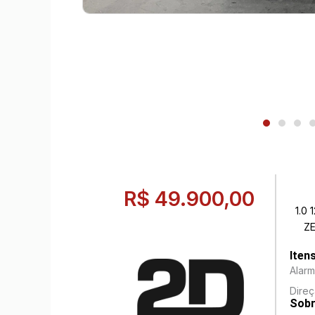
R$ 49.900,00
1.0 
Z
Iten
Alar
Direç
Sobr