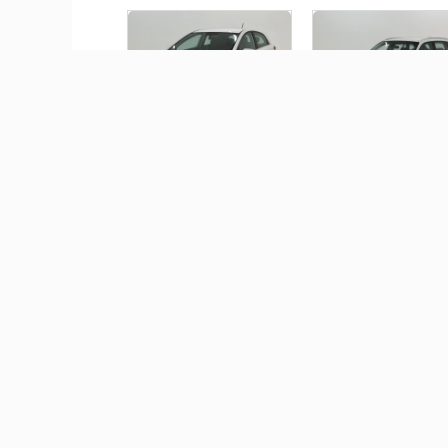
HYUNDAI HB20 1.6
BMW X1 2.0 16V TURBO
PREMIUM 16V FLEX 4P
GASOLINA SDRIVE20I 4
AUTOMÁTICO
AUTOMÁTICO
R$ 65.900,00
R$ 65.900,00
HYUNDAI HB20 1.0 12V
FLEX COMFORT PLUS
MANUAL
R$ 0,00
HONDA HR-V 1.8 16V F
EX 4P AUTOMÁTICO