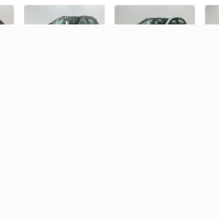
JEEP COMPASS 2.0 16V
CHEVROLET ONIX 1.4 MPFI
MI
P
FLEX LONGITUDE
LT 8V FLEX 4P MANUAL
SPO
AUTOMÁTICO
GA
AU
R$ 99.900,00
R$ 65.900,00
R
FIAT CRONOS 1.0 FIREFLY
FLEX DRIVE MANUAL
R$ 0,00
LEX
FORD ECOSPORT 1.6
FREESTYLE 16V FLEX 4P
MANUAL