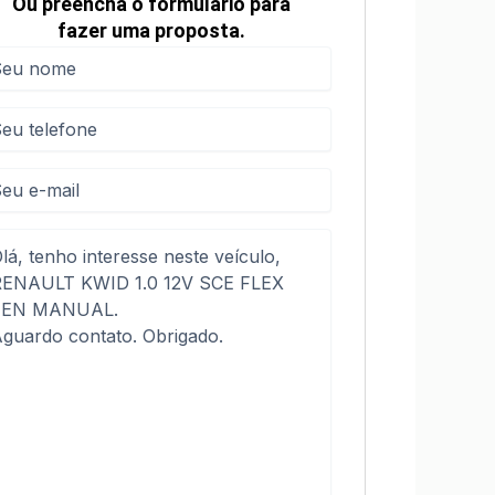
Ou preencha o formulário para
fazer uma proposta.
me
me
(obrigatório)
efone
(obrigatório)
sagem