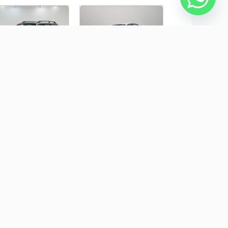
TSUBISHI PAJERO
CHEVROLET ONIX 1.0 FLEX
RT 3.5 HPE 4X4 V6 24V
LT MANUAL
SOLINA 4P
TOMÁTICO
$ 59.900,00
R$ 72.990,00