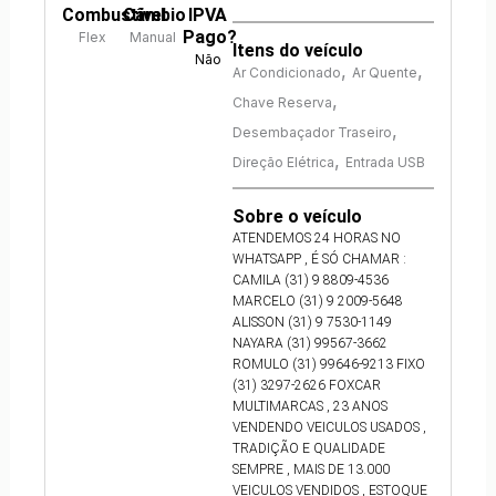
Combustível
Câmbio
IPVA
Pago?
Flex
Manual
Itens do veículo
Não
,
,
Ar Condicionado
Ar Quente
,
Chave Reserva
,
Desembaçador Traseiro
,
Direção Elétrica
Entrada USB
Sobre o veículo
ATENDEMOS 24 HORAS NO
WHATSAPP , É SÓ CHAMAR :
CAMILA (31) 9 8809-4536
MARCELO (31) 9 2009-5648
ALISSON (31) 9 7530-1149
NAYARA (31) 99567-3662
ROMULO (31) 99646-9213 FIXO
(31) 3297-2626 FOXCAR
MULTIMARCAS , 23 ANOS
VENDENDO VEICULOS USADOS ,
TRADIÇÃO E QUALIDADE
SEMPRE , MAIS DE 13.000
VEICULOS VENDIDOS , ESTOQUE