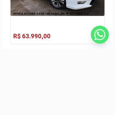
HONDA ACCORD 2.4 EX 16V GASOLINA 4P AUTOMÁTICO
R$ 63.990,00
FIAT CRONOS 1.3 FIREFLY FLEX DRIVE MANUAL
R$ 0,00
PEUGEOT 208 1.0 6V FLEX LIKE MANUAL
R$ 0,00