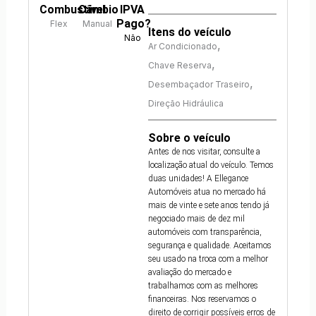
Combustível
Câmbio
IPVA
Pago?
Flex
Manual
Itens do veículo
Não
,
Ar Condicionado
,
Chave Reserva
,
Desembaçador Traseiro
Direção Hidráulica
Sobre o veículo
Antes de nos visitar, consulte a
localização atual do veículo. Temos
duas unidades! A Ellegance
Automóveis atua no mercado há
mais de vinte e sete anos tendo já
negociado mais de dez mil
automóveis com transparência,
segurança e qualidade. Aceitamos
seu usado na troca com a melhor
avaliação do mercado e
trabalhamos com as melhores
financeiras. Nos reservamos o
direito de corrigir possíveis erros de