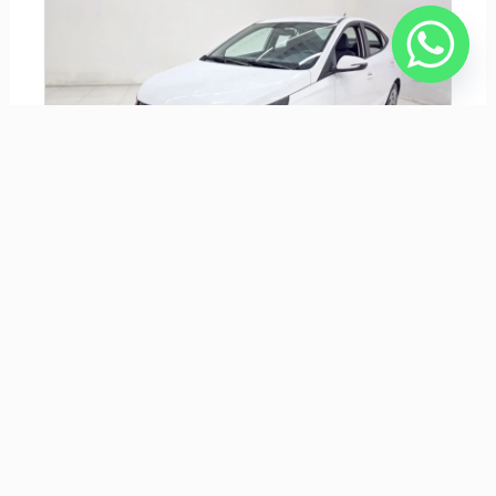
HYUNDAI HB20S 1.0 12V FLEX COMFORT PLUS MANUAL
R$ 79.900,00