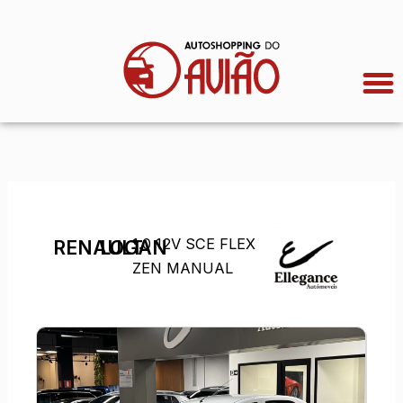
Ir
para
o
conteúdo
1.0 12V SCE FLEX
RENAULT
LOGAN
ZEN MANUAL