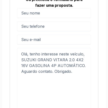
fazer uma proposta.
Nome
(obrigatório)
Nome
Telefone
(obrigatório)
E-
mail
Mensagem