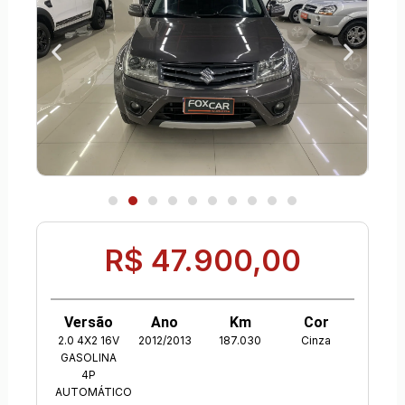
R$ 47.900,00
Versão
Ano
Km
Cor
2.0 4X2 16V
2012/2013
187.030
Cinza
GASOLINA
4P
AUTOMÁTICO