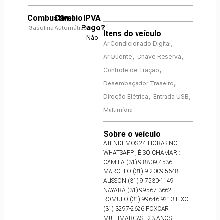
Combustível
Câmbio
IPVA
Pago?
Gasolina
Automático
Itens do veículo
Não
,
Ar Condicionado Digital
,
,
Ar Quente
Chave Reserva
,
Controle de Tração
,
Desembaçador Traseiro
,
,
Direção Elétrica
Entrada USB
Multimídia
Sobre o veículo
ATENDEMOS 24 HORAS NO
WHATSAPP , É SÓ CHAMAR :
CAMILA (31) 9 8809-4536
MARCELO (31) 9 2009-5648
ALISSON (31) 9 7530-1149
NAYARA (31) 99567-3662
ROMULO (31) 99646-9213 FIXO
(31) 3297-2626 FOXCAR
MULTIMARCAS , 23 ANOS