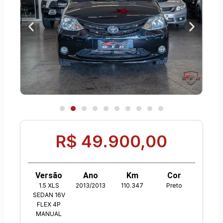
R$ 49.900,00
Versão
Ano
Km
Cor
1.5 XLS
2013/2013
110.347
Preto
SEDAN 16V
FLEX 4P
MANUAL