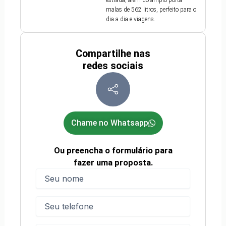
estrada, além do amplo porta-
malas de 562 litros, perfeito para o
dia a dia e viagens.
Compartilhe nas
redes sociais
Chame no Whatsapp
Ou preencha o formulário para
fazer uma proposta.
Nome
(obrigatório)
Nome
Telefone
(obrigatório)