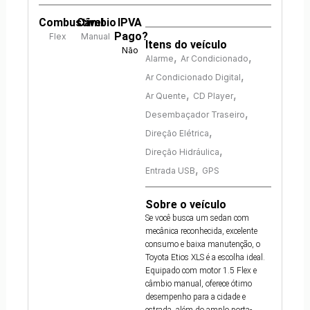
Combustível
Câmbio
IPVA
Pago?
Flex
Manual
Itens do veículo
Não
,
,
Alarme
Ar Condicionado
,
Ar Condicionado Digital
,
,
Ar Quente
CD Player
,
Desembaçador Traseiro
,
Direção Elétrica
,
Direção Hidráulica
,
Entrada USB
GPS
Sobre o veículo
Se você busca um sedan com
mecânica reconhecida, excelente
consumo e baixa manutenção, o
Toyota Etios XLS é a escolha ideal.
Equipado com motor 1.5 Flex e
câmbio manual, oferece ótimo
desempenho para a cidade e