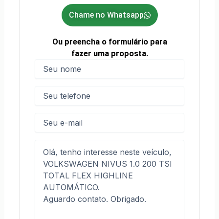
Chame no Whatsapp
Ou preencha o formulário para
fazer uma proposta.
Nome
(obrigatório)
Nome
Telefone
(obrigatório)
E-
mail
Mensagem