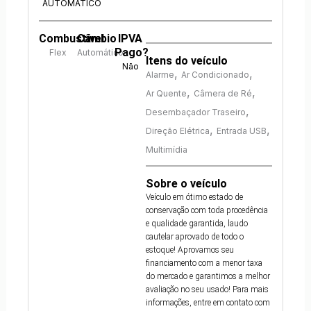
AUTOMÁTICO
Combustível
Câmbio
IPVA
Pago?
Flex
Automático
Itens do veículo
Não
,
,
Alarme
Ar Condicionado
,
,
Ar Quente
Câmera de Ré
,
Desembaçador Traseiro
,
,
Direção Elétrica
Entrada USB
Multimídia
Sobre o veículo
Veículo em ótimo estado de
conservação com toda procedência
e qualidade garantida, laudo
cautelar aprovado de todo o
estoque! Aprovamos seu
financiamento com a menor taxa
do mercado e garantimos a melhor
avaliação no seu usado! Para mais
informações, entre em contato com