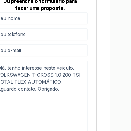
Ou preencha o formulário para
fazer uma proposta.
me
me
(obrigatório)
efone
(obrigatório)
sagem