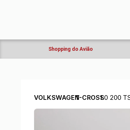
Ir
para
o
conteúdo
Shopping do Avião
VOLKSWAGEN
T-CROSS
1.0 200 