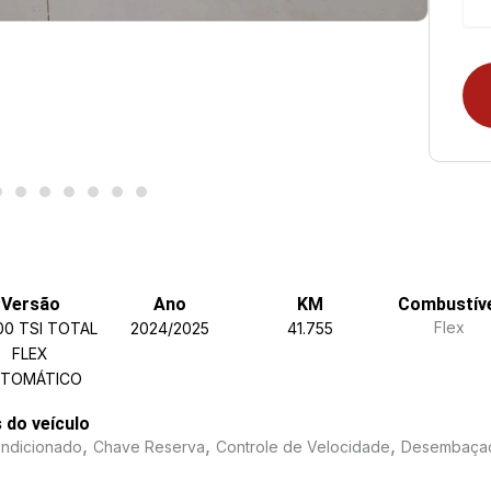
Versão
Ano
KM
Combustív
Flex
200 TSI TOTAL
2024/2025
41.755
FLEX
TOMÁTICO
s do veículo
,
,
,
ondicionado
Chave Reserva
Controle de Velocidade
Desembaçad