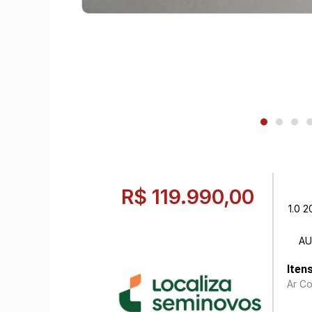
R$ 119.990,00
1.0 
AU
Iten
Ar C