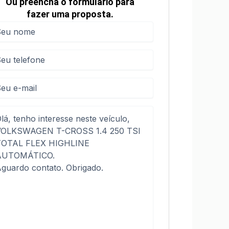
Ou preencha o formulário para
fazer uma proposta.
me
me
(obrigatório)
efone
(obrigatório)
sagem