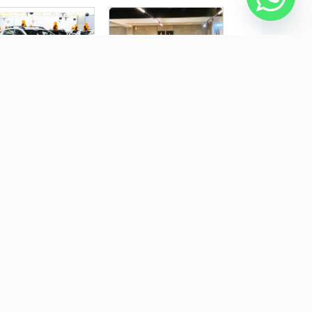
NAULT KARDIAN 1.0 TCE
MITSUBISHI ECLIPSE
EX EVOLUTION EDC
CROSS 1.5 MIVEC TURBO
GASOLINA HPE-S S-AWC
CVT
$ 92.900,00
R$ 165.900,00