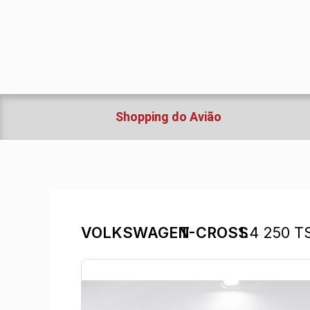
Ir
para
o
conteúdo
Shopping do Avião
VOLKSWAGEN
T-CROSS
1.4 250 