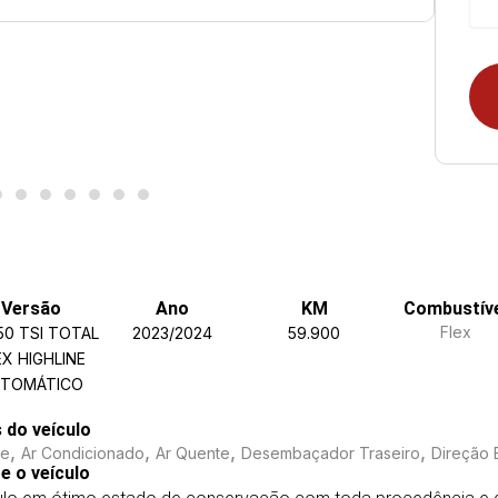
Versão
Ano
KM
Combustív
Flex
250 TSI TOTAL
2023/2024
59.900
EX HIGHLINE
TOMÁTICO
s do veículo
,
,
,
,
me
Ar Condicionado
Ar Quente
Desembaçador Traseiro
Direção E
e o veículo