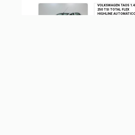
VOLKSWAGEN TAOS 1.4
250 TSI TOTAL FLEX
HIGHLINE AUTOMÁTIC
R$ 0,00
RENAULT LOGAN 1.0 12V
SCE FLEX ZEN MANUAL
R$ 62.900,00
VOLKSWAGEN FOX 1.6 MI
VOLKSWAGEN VIRTUS 1
8V FLEX 4P MANUAL
200 TSI COMFORTLINE
AUTOMÁTICO