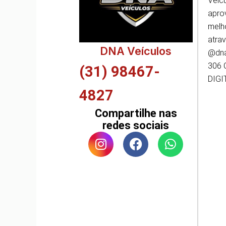
Veíc
apro
melh
atra
DNA Veículos
@dna
306 
(31) 98467-
DIGI
4827
Compartilhe nas
redes sociais
I
F
W
n
a
h
s
c
a
t
e
t
a
b
s
g
o
a
r
o
p
a
k
p