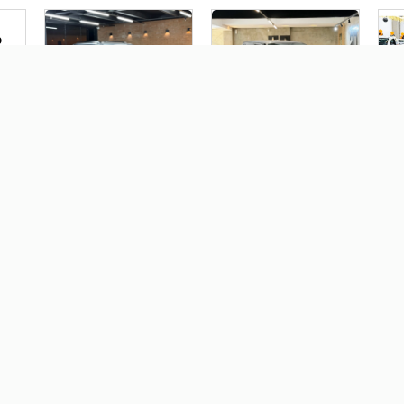
O
MITSUBISHI PAJERO
VOLKSWAGEN AMAROK 3.0
RE
DAKAR 3.5 HPE 7 LUGARES
V6 TDI DIESEL HIGHLINE
FL
4X4 V6 24V FLEX 4P
CD 4MOTION
AUTOMÁTICO
AUTOMÁTICO
R$ 99.800,00
R$ 139.900,00
R
.0
JEEP RENEGADE 1.3 T270
HYUNDAI CRETA 1.0 TGDI
TURBO FLEX LONGITUDE
FLEX COMFORT
AT6
AUTOMÁTICO