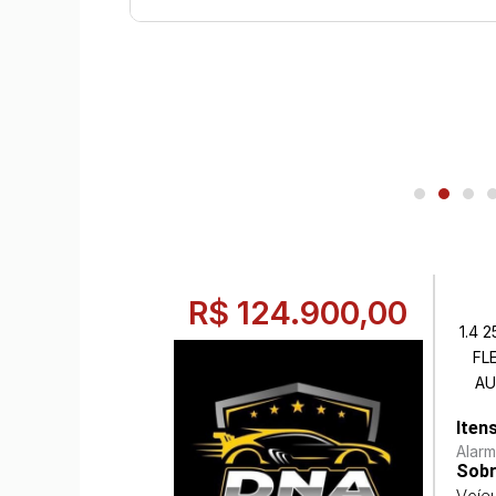
R$ 124.900,00
1.4 
FL
AU
Iten
Alar
Sobr