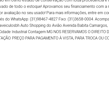
ulo em ótimo estado de conservação com toda procedência e qu
vado de todo o estoque! Aprovamos seu financiamento com a 
or avaliação no seu usado! Para mais informações, entre em c
vés do WhatsApp: (31)98467-4827 Fixo: (31)3658-0004. Acompa
veiculosbh Auto Shopping do Avião Avenida Babita Camargos, 1
Cidade Industrial Contagem MG NOS RESERVAMOS O DIREITO
TAÇÃO. PREÇO PARA PAGAMENTO À VISTA, PARA TROCA OU 