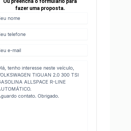
Ou preencha o formulário para
fazer uma proposta.
me
me
(obrigatório)
efone
(obrigatório)
sagem