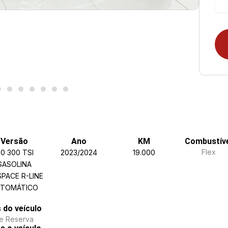
Versão
Ano
KM
Combustív
Flex
.0 300 TSI
2023/2024
19.000
GASOLINA
SPACE R-LINE
TOMÁTICO
s do veículo
e Reserva