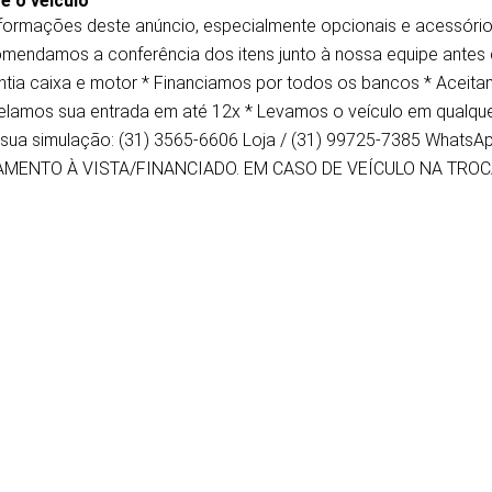
e o veículo
nformações deste anúncio, especialmente opcionais e acessório
mendamos a conferência dos itens junto à nossa equipe antes 
ntia caixa e motor * Financiamos por todos os bancos * Aceita
elamos sua entrada em até 12x * Levamos o veículo em qualquer 
 sua simulação: (31) 3565-6606 Loja / (31) 99725-7385 What
MENTO À VISTA/FINANCIADO. EM CASO DE VEÍCULO NA TROC