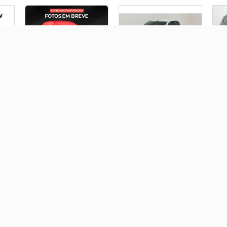
V
FIAT IDEA 1.6 MPI ESSENCE
RENAULT LOGAN 1.6 16V
FO
16V FLEX 4P
SCE FLEX EXPRESSION
FRE
AUTOMATIZADO
MANUAL
MA
R$ 43.900,00
R$ 39.900,00
R
CHEVROLET ONIX 1.0 FLEX
PLUS LT MANUAL
R$ 0,00
KIA CERATO 1.6 SX3 16V
L
GASOLINA 4P
AUTOMÁTICO