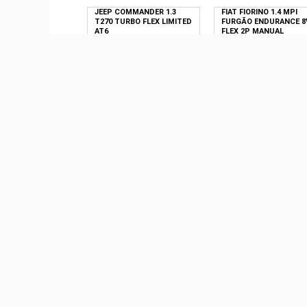
JEEP COMMANDER 1.3
FIAT FIORINO 1.4 MPI
T270 TURBO FLEX LIMITED
FURGÃO ENDURANCE 8
AT6
FLEX 2P MANUAL
R$ 0,00
R$ 0,00
VOLKSWAGEN VIRTUS 1.0
12V 200 TSI COMFORTLINE
FLEX AUTOMÁTICO
R$ 0,00
FIAT PALIO 1.3 MPI FIRE
ELX 8V FLEX 4P MANUA