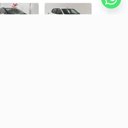
RD ECOSPORT 1.6
RENAULT KWID 1.0 12V
ESTYLE 16V FLEX 4P
SCE FLEX ZEN MANUAL
NUAL
$ 67.900,00
R$ 50.900,00