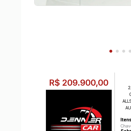
R$ 209.900,00
2
ALL
AU
Iten
Chav