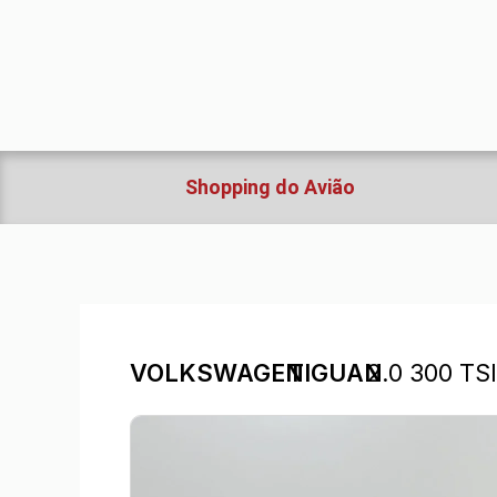
Ir
para
o
conteúdo
Shopping do Avião
VOLKSWAGEN
TIGUAN
2.0 300 T