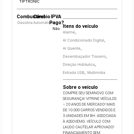
TIPTRONIC
Combustível
Câmbio
IPVA
Pago?
Gasolina
Automático
Itens do veículo
Não
,
Alarme
,
Ar Condicionado Digital
,
Ar Quente
,
Desembaçador Traseiro
,
Direção Hidráulica
,
Entrada USB
Multimídia
Sobre o veículo
COMPRE SEU SEMINOVO COM
SEGURANÇA! VITRINE VEÍCULOS
– 20 ANOS DE MERCADO! MAIS
DE 10.000 CARROS VENDIDOS E
3 UNIDADES EM BH. ASSOCIADA
À ASSOVEMG. VEÍCULO COM
LAUDO CAUTELAR APROVADO!
FINANCIAMENTO SEM