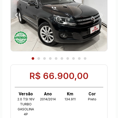
R$ 66.900,00
Versão
Ano
Km
Cor
2.0 TSI 16V
2014/2014
134.911
Preto
TURBO
GASOLINA
4P