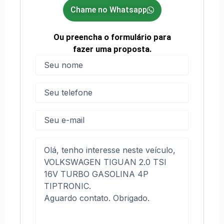
Chame no Whatsapp
Ou preencha o formulário para
fazer uma proposta.
Nome
(obrigatório)
Nome
Telefone
(obrigatório)
E-
mail
Mensagem