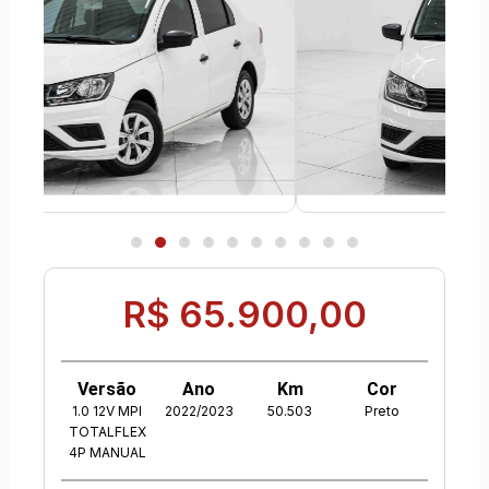
R$ 65.900,00
Versão
Ano
Km
Cor
1.0 12V MPI
2022/2023
50.503
Preto
TOTALFLEX
4P MANUAL