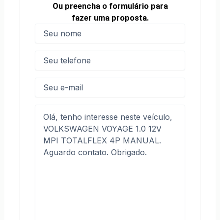
Ou preencha o formulário para
fazer uma proposta.
Nome
(obrigatório)
Nome
Telefone
(obrigatório)
E-
mail
Mensagem