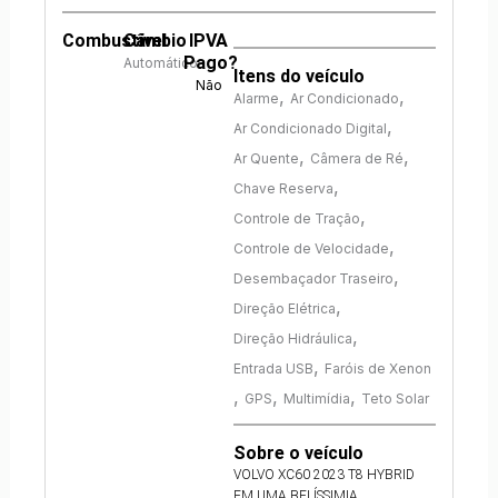
Combustível
Câmbio
IPVA
Pago?
Automático
Itens do veículo
Não
,
,
Alarme
Ar Condicionado
,
Ar Condicionado Digital
,
,
Ar Quente
Câmera de Ré
,
Chave Reserva
,
Controle de Tração
,
Controle de Velocidade
,
Desembaçador Traseiro
,
Direção Elétrica
,
Direção Hidráulica
,
Entrada USB
Faróis de Xenon
,
,
,
GPS
Multimídia
Teto Solar
Sobre o veículo
VOLVO XC60 2023 T8 HYBRID
EM UMA BELÍSSIMIA