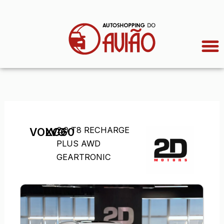
Ir
para
o
conteúdo
2.0 T8 RECHARGE
VOLVO
XC60
PLUS AWD
GEARTRONIC