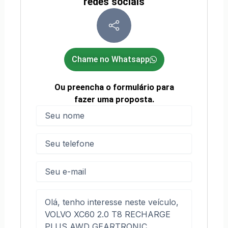
redes sociais
Chame no Whatsapp
Ou preencha o formulário para
fazer uma proposta.
Nome
(obrigatório)
Nome
Telefone
(obrigatório)
E-
mail
Mensagem