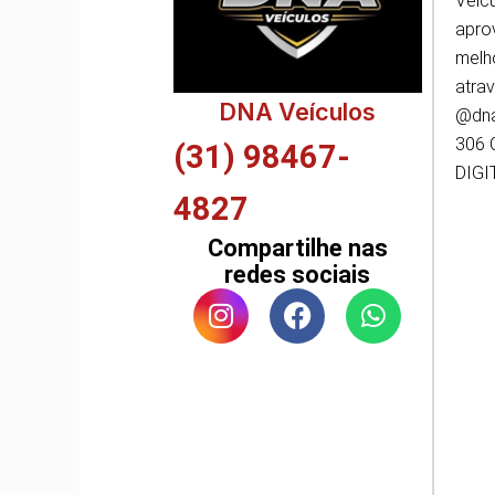
Veíc
apro
melh
atra
DNA Veículos
@dna
306 
(31) 98467-
DIGI
4827
Compartilhe nas
redes sociais
I
F
W
n
a
h
s
c
a
t
e
t
a
b
s
g
o
a
r
o
p
a
k
p