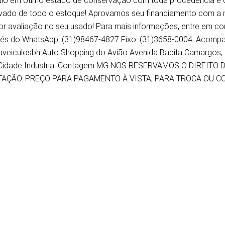
ulo em ótimo estado de conservação com toda procedência e qu
vado de todo o estoque! Aprovamos seu financiamento com a 
or avaliação no seu usado! Para mais informações, entre em c
vés do WhatsApp: (31)98467-4827 Fixo: (31)3658-0004. Acompa
veiculosbh Auto Shopping do Avião Avenida Babita Camargos, 1
Cidade Industrial Contagem MG NOS RESERVAMOS O DIREITO
TAÇÃO. PREÇO PARA PAGAMENTO À VISTA, PARA TROCA OU 