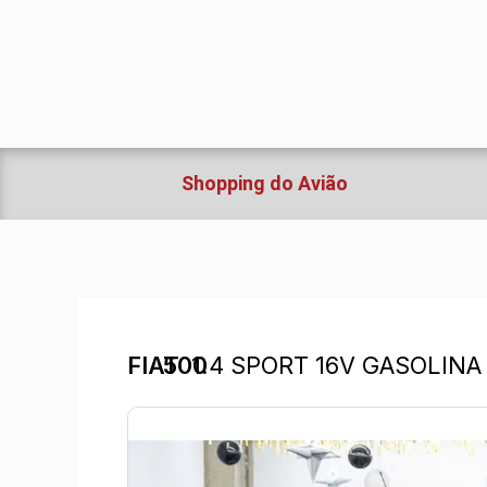
Ir
para
o
conteúdo
Shopping do Avião
FIAT
500
1.4 SPORT 16V GASOLIN