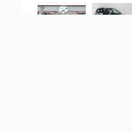
JEEP RENEGADE 1.3 T270
HYUNDAI CRETA 1.0 TG
TURBO FLEX LONGITUDE
FLEX COMFORT
AT6
AUTOMÁTICO
R$ 101.900,00
R$ 124.990,0
HYUNDAI HB20 1.0 12V
HONDA CIVIC 1.8 EXS 1
FLEX COMFORT PLUS
FLEX 4P AUTOMÁTICO
MANUAL