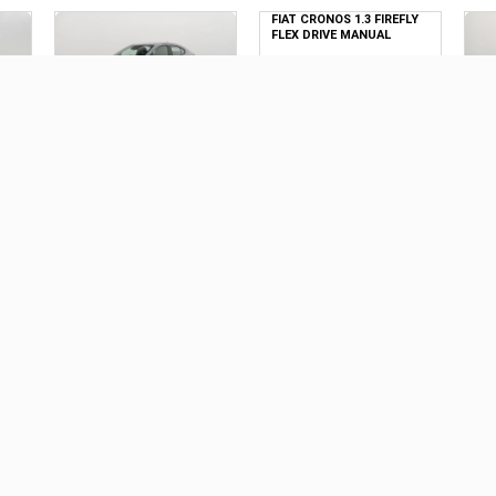
FIAT CRONOS 1.3 FIREFLY
FLEX DRIVE MANUAL
R$ 0,00
DI
FIAT FASTBACK 1.0 TURBO
VO
200 HYBRID AUDACE CVT
1.0
AU
0
R$ 128.090,00
R
6V
RAM RAMPAGE 2.0
VOLKSWAGEN T-CROSS
HURRICANE 4 TURBO
1.0 200 TSI TOTAL FLEX
GASOLINA R/T 4X4
AUTOMÁTICO
AUTOMÁTICO