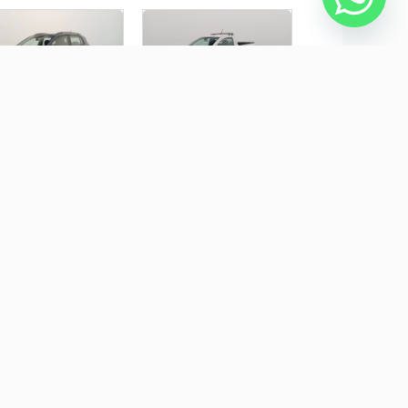
LKSWAGEN T-CROSS
VOLKSWAGEN SAVEIRO 1.6
 200 TSI TOTAL FLEX
MSI ROBUST CS 16V FLEX
TOMÁTICO
2P MANUAL
$ 133.290,00
R$ 91.490,00