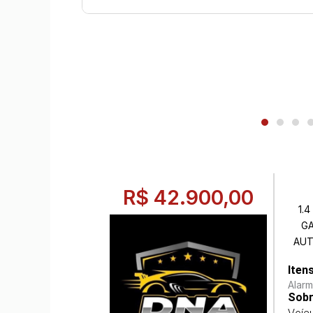
R$ 42.900,00
1.
GA
AUT
Iten
Alar
Sobr