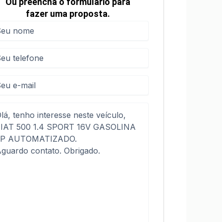
Ou preencha o formulário para
fazer uma proposta.
me
me
(obrigatório)
efone
(obrigatório)
sagem