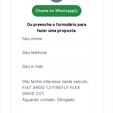
Chame no Whatsapp
Ou preencha o formulário para
fazer uma proposta.
Nome
(obrigatório)
Nome
Telefone
(obrigatório)
E-
mail
Mensagem